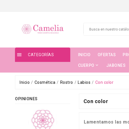

CATEGORÍAS
INICIO
OFERTAS
PR

CUERPO
JABONES
Inicio
Cosmética
Rostro
Labios
Con color
OPINIONES
Con color
Lamentamos las mo