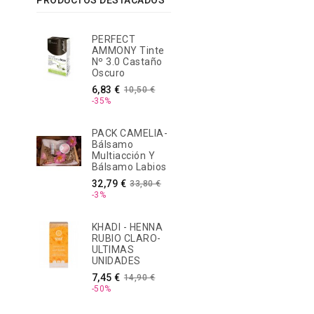
PRODUCTOS DESTACADOS
PERFECT
AMMONY Tinte
Nº 3.0 Castaño
Oscuro
Precio
Precio
6,83 €
10,50 €
base
-35%
PACK CAMELIA-
Bálsamo
Multiacción Y
Bálsamo Labios
Precio
Precio
32,79 €
33,80 €
base
-3%
KHADI - HENNA
RUBIO CLARO-
ULTIMAS
UNIDADES
Precio
Precio
7,45 €
14,90 €
base
-50%