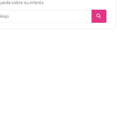
ueda sobre su interés

SUSANA RODRÍGUEZ
Clienta
Tienda de cosmética
Ecológica. Productos
cológicos para el cuidado de
a piel, el cabello, el cuerpo, de
mujeres, hombres y niños.
Productos sin parabenos, sin
siliconas, sin parafinas. No
estados en animales. Muchos
de estos productos son aptos
para Veganos.