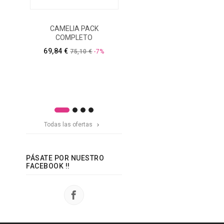
CAMELIA PACK
CAMELIA - PROMOCION
COMPLETO
Nro 6- 1 BALSAMO
MULTIACCION- 1
Precio
69,84 €
75,10 €
-7%
CHAMPU LATA- 1
MOUSSE LATA Y 1
BALSAMO DE LABIOS
Preci
60,08 €
64,60 €
-7%
Todas las ofertas

PÁSATE POR NUESTRO
FACEBOOK !!