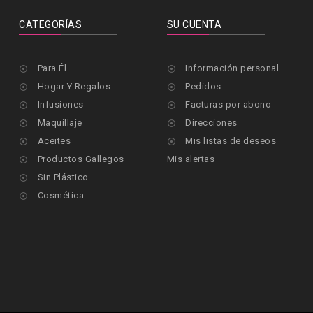
CATEGORÍAS
SU CUENTA
Para Él
Información personal


Hogar Y Regalos
Pedidos


Infusiones
Facturas por abono


Maquillaje
Direcciones


Aceites
Mis listas de deseos


Productos Gallegos
Mis alertas

Sin Plástico

Cosmética
