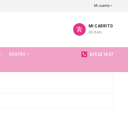
Mi cuenta

MI CARRITO

(
0
)
Item


ROSTRO
615 22 16 57
