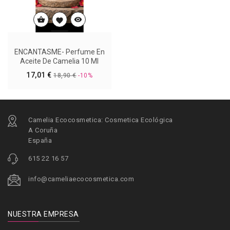



ENCANTASME- Perfume En
Aceite De Camelia 10 Ml
Precio
17,01 €
18,90 €
-10%
Camelia Ecocosmetica: Cosmetica Ecológica
A Coruña
España
615 22 16 57
info@cameliaecocosmetica.com
NUESTRA EMPRESA