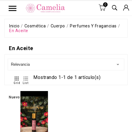

0

Inicio
Ofertas
Inicio
Cosmética
Cuerpo
Perfumes Y Fragancias
Productos
En Aceite
Camelia
Productos
En Aceite
Gallegos
Sin
Plástico
Relevancia

Rostro
Mostrando 1-1 de 1 artículo(s)


Cuerpo
Grid
List
Jabones
Todas
Nuevo
las
marcas